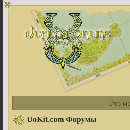
Это м
UoKit.com Форумы