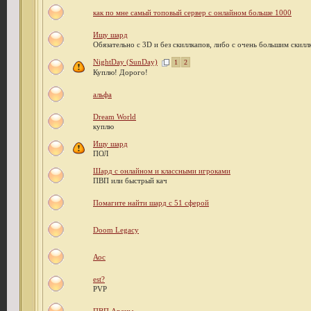
как по мне самый топовый сервер с онлайном больше 1000
Ищу шард
Обязательно с 3D и без скиллкапов, либо с очень большим скил
NightDay (SunDay)
1
2
Куплю! Дорого!
альфа
Dream World
куплю
Ищу шард
ПОЛ
Шард с онлайном и классными игроками
ПВП или быстрый кач
Помагите найти шард с 51 сферой
Doom Legacy
Аос
est?
PVP