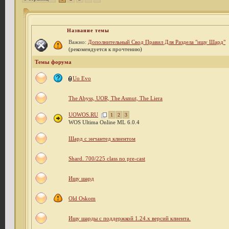
Название темы
Важно:
Дополнительный Свод Правил Для Раздела "ищу Шард"
(рекомендуется к прочтению)
Темы форума
Uo Evo
The Abyss, UOR, The Asmut, The Liera
UOWOS.RU
1
2
3
WOS Ultima Online ML 6.0.4
Шард с энчантед клиентом
Shard. 700/225 class no pre-cast
Ищу шард
Old Oskom
Ищу шарды с поддержкой 1.24.x версий клиента.