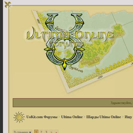
Здравствуйте, 
UoKit.com Форумы
>
Ultima Online
>
Шарды Ultima Online
>
Ищу
9 страниц
1
2
3
>
»