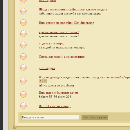
ПВП Арены
Шард с маленьким онлайном или как его создать
либо инструкции для нуба как сделать шард
Ищу сервер на подобии 13th dimension
куплю полностью гатовово !
куплю полностью гатовово !
подскажите шард.
на подобии махаона или олмера.
Сфера для людей, а не животных
рпг шардик
Жду не дождусь когда то-то откроет шард на основе моей сбор
1
2
Абисс арена со столбами
Ищу шард с быстрым качем
Sphere 55-56 client 203
RunUO классик сервер