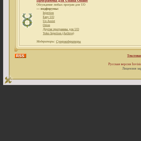
Программы для Ultima Online
Обсуждение любых програм для UO
— подфорумы:
Injection
Easy UO
Uo Assist
Orion
Другие программы для UO
Yoko Injection (Archive)
Модераторы:
Супермодераторы
Текстова
Русская версия
Invis
Лицензия за