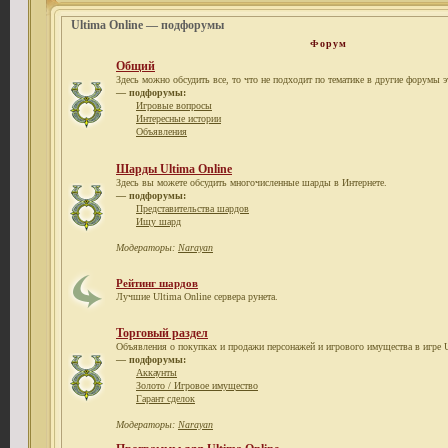
Ultima Online — подфорумы
Форум
Общий
Здесь можно обсудить все, то что не подходит по тематике в другие форумы э
— подфорумы:
Игровые вопросы
Интересные истории
Объявления
Шарды Ultima Online
Здесь вы можете обсудить многочисленные шарды в Интернете.
— подфорумы:
Представительства шардов
Ищу шард
Модераторы:
Narayan
Рейтинг шардов
Лучшие Ultima Online сервера рунета.
Торговый раздел
Объявления о покупках и продажи персонажей и игрового имущества в игре U
— подфорумы:
Аккаунты
Золото / Игровое имущество
Гарант сделок
Модераторы:
Narayan