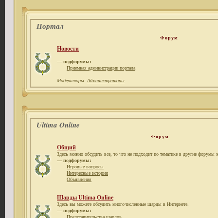
Портал
Форум
Новости
— подфорумы:
Приемная администрации портала
Модераторы:
Администраторы
Ultima Online
Форум
Общий
Здесь можно обсудить все, то что не подходит по тематике в другие форумы э
— подфорумы:
Игровые вопросы
Интересные истории
Объявления
Шарды Ultima Online
Здесь вы можете обсудить многочисленные шарды в Интернете.
— подфорумы:
Представительства шардов