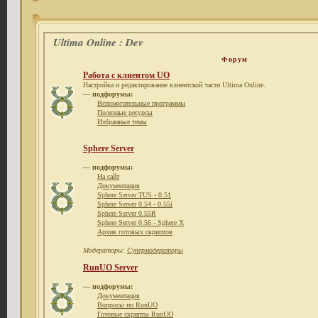
Ultima Online : Dev
Форум
Работа с клиентом UO
Настройка и редактирование клиентской части Ultima Online.
— подфорумы:
Вспомогательные программы
Полезные ресурсы
Избранные темы
Sphere Server
— подфорумы:
На сайт
Документация
Sphere Server TUS - 0.51
Sphere Server 0.54 - 0.55i
Sphere Server 0.55R
Sphere Server 0.56 - Sphere X
Архив готовых скриптов
Модераторы:
Супермодераторы
RunUO Server
— подфорумы:
Документация
Вопросы по RunUO
Готовые скрипты RunUO