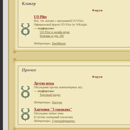
Кликер
Форум
UO Pilot
Всё, что связано с программой UO Pilot.
Официальный форум UO Pilot by WKnight.
— подфорумы:
UO Pilot в онлайн играх
Плагины и доп. ПО
Модераторы:
DarkMaster
Прочее
Форум
Другие игры
Обсуждение прочих компьютерных игр.
— подфорумы:
Торговый раздел
Модераторы:
Narayan
Харчевня "3 таракана"
Обсуждаем любые темы
(Счетчик сообщений отключен).
Модераторы:
Супермодераторы