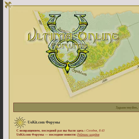
Здравствуйте, 
UoKit.com Форумы
С возвращением, последний раз вы были здесь :
Сегодня, 8:43
UoKit.com Форумы — последние новости:
Рейтинг шардов