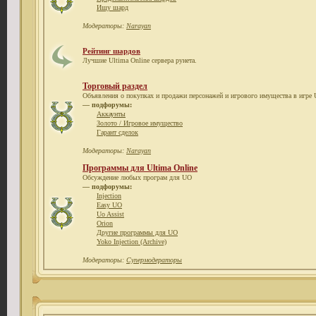
Ищу шард
Модераторы:
Narayan
Рейтинг шардов
Лучшие Ultima Online сервера рунета.
Торговый раздел
Объявления о покупках и продажи персонажей и игрового имущества в игре U
— подфорумы:
Аккаунты
Золото / Игровое имущество
Гарант сделок
Модераторы:
Narayan
Программы для Ultima Online
Обсуждение любых програм для UO
— подфорумы:
Injection
Easy UO
Uo Assist
Orion
Другие программы для UO
Yoko Injection (Archive)
Модераторы:
Супермодераторы