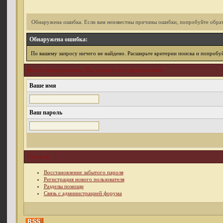
Обнаружена ошибка. Если вам неизвестны причины ошибки, попробуйте обрат
Обнаружена ошибка:
По вашему запросу ничего не найдено. Расширьте критерии поиска и попробуй
Вы не авторизованы. Вы можете это сделать ниже.
Ваше имя
Ваш пароль
Ссылки
Восстановление забытого пароля
Регистрация нового пользователя
Разделы помощи
Связь с администрацией форума