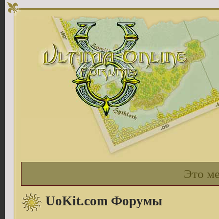
Это м
UoKit.com Форумы