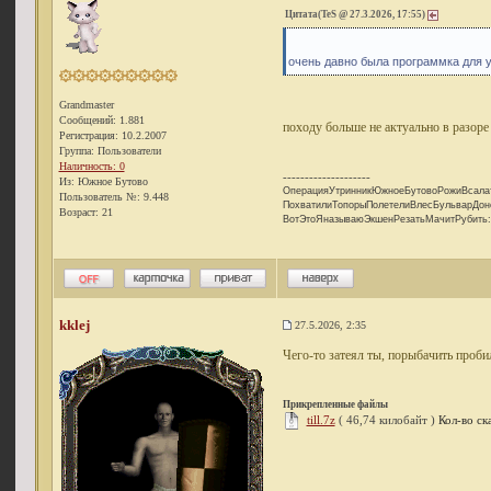
Цитата(TeS @ 27.3.2026, 17:55)
очень давно была программка для у
Grandmaster
Сообщений: 1.881
походу больше не актуально в разоре
Регистрация: 10.2.2007
Группа: Пользователи
Наличность: 0
--------------------
Из: Южное Бутово
ОперацияУтринникЮжноеБутовоРожиВсала
Пользователь №: 9.448
ПохватилиТопорыПолетелиВлесБульварДон
Возраст: 21
ВотЭтоЯназываюЭкшенРезатьМачитРубить:
kklej
27.5.2026, 2:35
Чего-то затеял ты, порыбачить проби
Прикрепленные файлы
till.7z
( 46,74 килобайт )
Кол-во ск