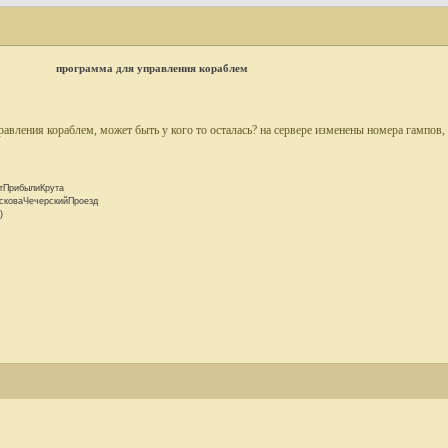
программа для управления кораблем
авления кораблем, может быть у кого то осталась? на сервере изменены номера гампов, н
тПрибылиКрута
сковаЧечерскийПроезд
)