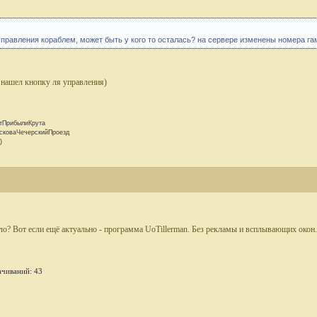
правления кораблем, может быть у кого то осталась? на сервере изменены номера гам
 нашел кнопку ля управления)
тПрибылиКрута
сковаЧечерскийПроезд
)
ло? Вот если ещё актуально - программа UoTillerman. Без рекламы и всплывающих окон.
ачиваний: 43