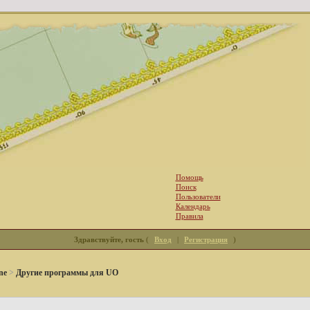
Помощь
Поиск
Пользователи
Календарь
Правила
Здравствуйте, гость
(
Вход
|
Регистрация
)
ne
>
Другие программы для UO