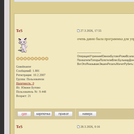
TeS
27.3.2026, 17:55
очень давно была программка для упр
--------------------
ОперацияУтринникЮжноеБутовоРожиВсала
ПохватилиТопорыПолетелиВлесБульварДон
ВотЭтоЯназываюЭкшенРезатьМачитРубить:
Grandmaster
Сообщений: 1.881
Регистрация: 10.2.2007
Группа: Пользователи
Наличность: 0
Из: Южное Бутово
Пользователь №: 9.448
Возраст: 21
TeS
28.3.2026, 0:16