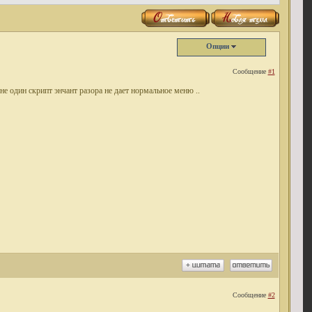
Опции
Сообщение
#1
е один скрипт энчант разора не дает нормальное меню ..
Сообщение
#2