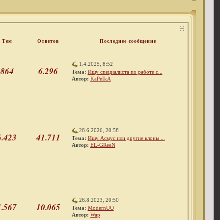
Тем
Ответов
Последнее сообщение
1.4.2025, 8:52
864
6.296
Тема:
Ищу специалиста по работе с...
Автор:
KaPeIkA
28.6.2026, 20:58
6.423
41.711
Тема:
Ищу Асмус или другие клоны ...
Автор:
EL-GReeN
26.8.2023, 20:50
1.567
10.065
Тема:
ModernUO
Автор:
Wap