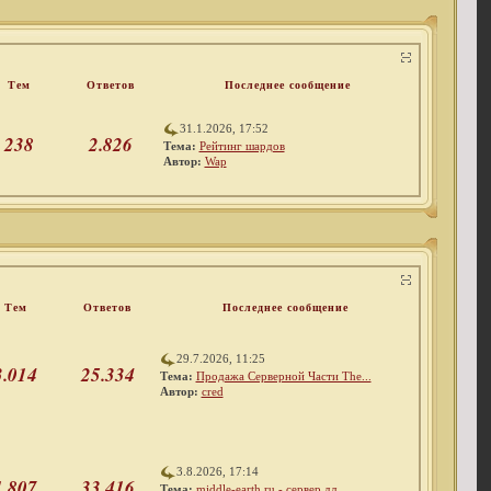
Тем
Ответов
Последнее сообщение
31.1.2026, 17:52
238
2.826
Тема:
Рейтинг шардов
Автор:
Wap
Тем
Ответов
Последнее сообщение
29.7.2026, 11:25
3.014
25.334
Тема:
Продажа Серверной Части The...
Автор:
cred
3.8.2026, 17:14
1.807
33.416
Тема:
middle-earth.ru - сервер дл...