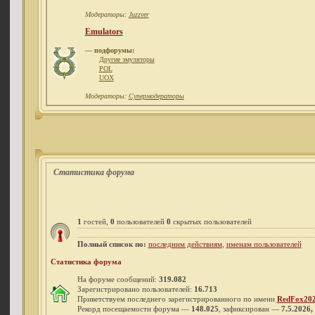
Модераторы:
Juzzver
Emulators
— подфорумы:
Другие эмуляторы
POL
UOX
Модераторы:
Супермодераторы
Статистика форума
1
гостей,
0
пользователей
0
скрытых пользователей
Полный список по:
последним действиям
,
именам пользователей
Статистика форума
На форуме сообщений:
319.082
Зарегистрировано пользователей:
16.713
Приветствуем последнего зарегистрированного по имени
RedFox20
Рекорд посещаемости форума —
148.025
, зафиксирован —
7.5.2026,