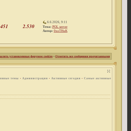
6.6.2026, 9:11
451
2.530
Тема:
POL server
Автор:
0xoTHuK
далить установленные форумом cookies
·
Отметить все сообщения прочитанными
ивные темы
·
Администрация
·
Активные сегодня
·
Самые активные