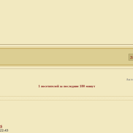
У
Акт
1 посетителей за последние 180 минут
26
 22:43