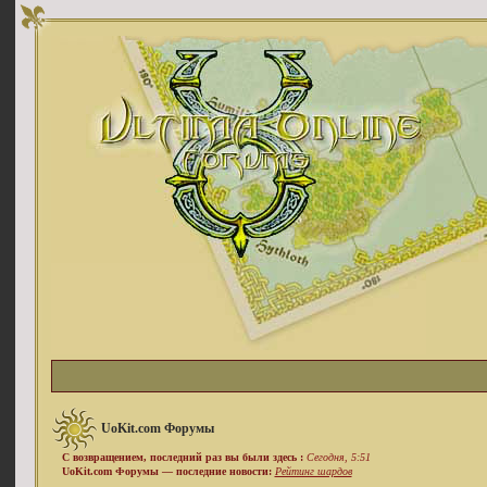
UoKit.com Форумы
С возвращением, последний раз вы были здесь :
Сегодня, 5:51
UoKit.com Форумы — последние новости:
Рейтинг шардов