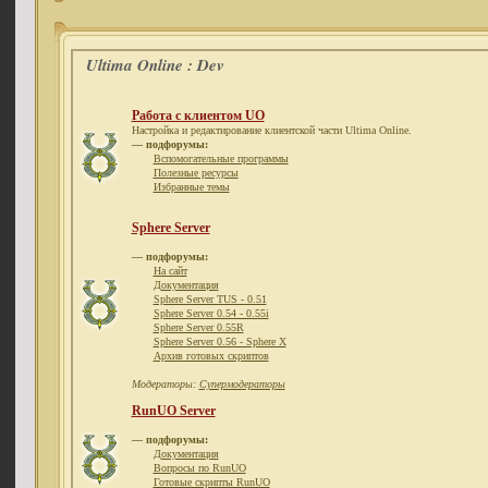
Ultima Online : Dev
Работа с клиентом UO
Настройка и редактирование клиентской части Ultima Online.
— подфорумы:
Вспомогательные программы
Полезные ресурсы
Избранные темы
Sphere Server
— подфорумы:
На сайт
Документация
Sphere Server TUS - 0.51
Sphere Server 0.54 - 0.55i
Sphere Server 0.55R
Sphere Server 0.56 - Sphere X
Архив готовых скриптов
Модераторы:
Супермодераторы
RunUO Server
— подфорумы:
Документация
Вопросы по RunUO
Готовые скрипты RunUO