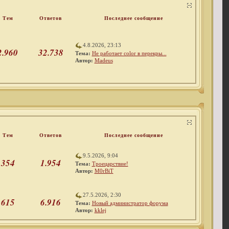
Тем
Ответов
Последнее сообщение
4.8.2026, 23:13
2.960
32.738
Тема:
Не работает color в перекры...
Автор:
Madeus
Тем
Ответов
Последнее сообщение
9.5.2026, 9:04
354
1.954
Тема:
Троецарствие!
Автор:
M0rBiT
27.5.2026, 2:30
615
6.916
Тема:
Новый администратор форума
Автор:
kklej