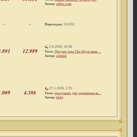
Автор:
olduo.com
--
--
Переходов:
241052
5.6.2026, 20:36
3.891
12.989
Тема:
Продам чара The Abyss вамп ...
Автор:
solidnii
27.5.2026, 2:35
1.009
4.386
Тема:
программа для управления ко...
Автор:
kklej