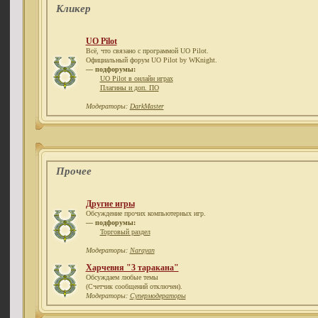
Кликер
UO Pilot
Всё, что связано с программой UO Pilot.
Официальный форум UO Pilot by WKnight.
— подфорумы:
UO Pilot в онлайн играх
Плагины и доп. ПО
Модераторы:
DarkMaster
Прочее
Другие игры
Обсуждение прочих компьютерных игр.
— подфорумы:
Торговый раздел
Модераторы:
Narayan
Харчевня "3 таракана"
Обсуждаем любые темы
(Счетчик сообщений отключен).
Модераторы:
Супермодераторы