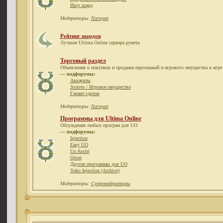
Ищу шард
Модераторы:
Narayan
Рейтинг шардов
Лучшие Ultima Online сервера рунета.
Торговый раздел
Объявления о покупках и продажи персонажей и игрового имущества в игре 
— подфорумы:
Аккаунты
Золото / Игровое имущество
Гарант сделок
Модераторы:
Narayan
Программы для Ultima Online
Обсуждение любых програм для UO
— подфорумы:
Injection
Easy UO
Uo Assist
Orion
Другие программы для UO
Yoko Injection (Archive)
Модераторы:
Супермодераторы