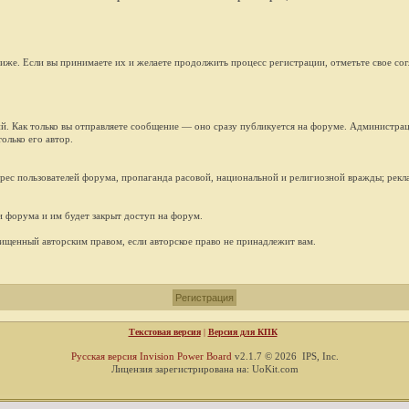
ниже. Если вы принимаете их и желаете продолжить процесс регистрации, отметьте свое со
й. Как только вы отправляете сообщение — оно сразу публикуется на форуме. Администрац
олько его автор.
рес пользователей форума, пропаганда расовой, национальной и религиозной вражды; рекла
 форума и им будет закрыт доступ на форум.
щищенный авторским правом, если авторское право не принадлежит вам.
Текстовая версия
|
Версия для КПК
Русская версия
Invision Power Board
v2.1.7 © 2026 IPS, Inc.
Лицензия зарегистрирована на: UoKit.com