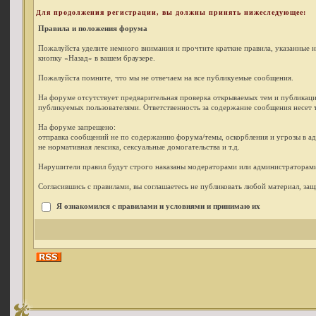
Для продолжения регистрации, вы должны принять нижеследующее:
Правила и положения форума
Пожалуйста уделите немного внимания и прочтите краткие правила, указанные 
кнопку «Назад» в вашем браузере.
Пожалуйста помните, что мы не отвечаем на все публикуемые сообщения.
На форуме отсутствует предварительная проверка открываемых тем и публикаци
публикуемых пользователями. Ответственность за содержание сообщения несет т
На форуме запрещено:
отправка сообщений не по содержанию форума/темы, оскорбления и угрозы в ад
не нормативная лексика, сексуальные домогательства и т.д.
Нарушители правил будут строго наказаны модераторами или администраторами
Согласившись с правилами, вы соглашаетесь не публиковать любой материал, за
Я ознакомился с правилами и условиями и принимаю их