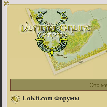
Это м
UoKit.com Форумы