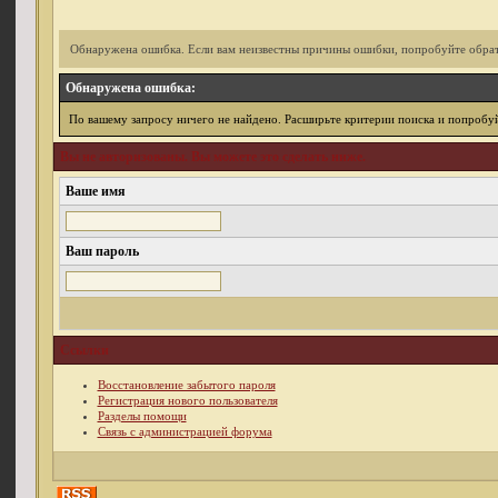
Обнаружена ошибка. Если вам неизвестны причины ошибки, попробуйте обрат
Обнаружена ошибка:
По вашему запросу ничего не найдено. Расширьте критерии поиска и попробуй
Вы не авторизованы. Вы можете это сделать ниже.
Ваше имя
Ваш пароль
Ссылки
Восстановление забытого пароля
Регистрация нового пользователя
Разделы помощи
Связь с администрацией форума