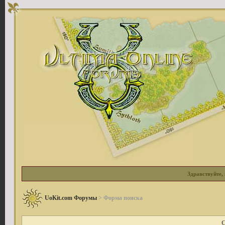
Здравствуйте, 
UoKit.com Форумы
> Форма поиска
С