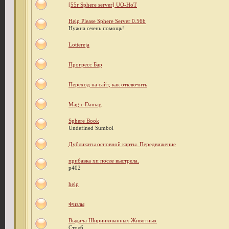
[55r Sphere server] UO-HoT
Help Please Sphere Server 0.56b
Нужна очень помощь!
Lottereja
Прогресс Бар
Переход на сайт, как отключить
Magic Damag
Sphere Book
Undefined Sumbol
Дубликаты основной карты. Передвижение
прибавка хп после выстрела.
р402
help
Физлы
Выдача Ширинкованных Животных
Столб