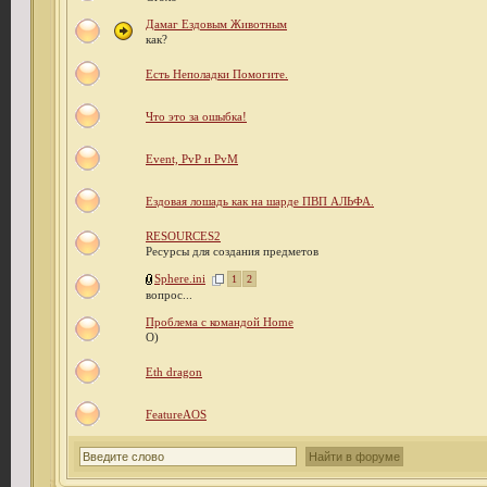
Дамаг Ездовым Животным
как?
Есть Неполадки Помогите.
Что это за ошыбка!
Event, PvP и PvM
Ездовая лошадь как на шарде ПВП АЛЬФА.
RESOURCES2
Ресурсы для создания предметов
Sphere.ini
1
2
вопрос...
Проблема с командой Home
O)
Eth dragon
FeatureAOS