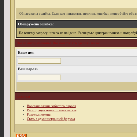
Обнаружена ошибка. Если вам неизвестны причины ошибки, попробуйте обрат
Обнаружена ошибка:
По вашему запросу ничего не найдено. Расширьте критерии поиска и попробуй
Вы не авторизованы. Вы можете это сделать ниже.
Ваше имя
Ваш пароль
Ссылки
Восстановление забытого пароля
Регистрация нового пользователя
Разделы помощи
Связь с администрацией форума