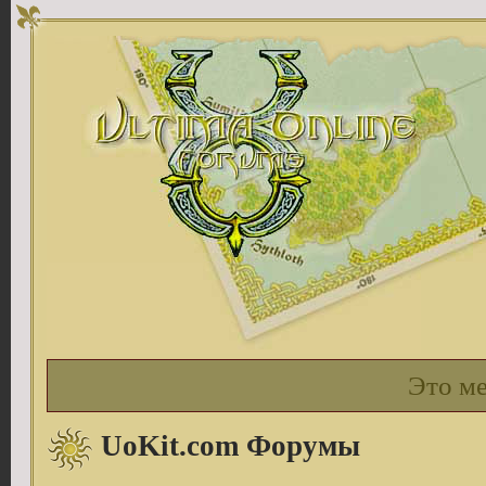
Это м
UoKit.com Форумы