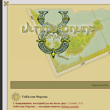
Здравствуйте, 
UoKit.com Форумы
С возвращением, последний раз вы были здесь :
Сегодня, 9:13
UoKit.com Форумы — последние новости:
Рейтинг шардов