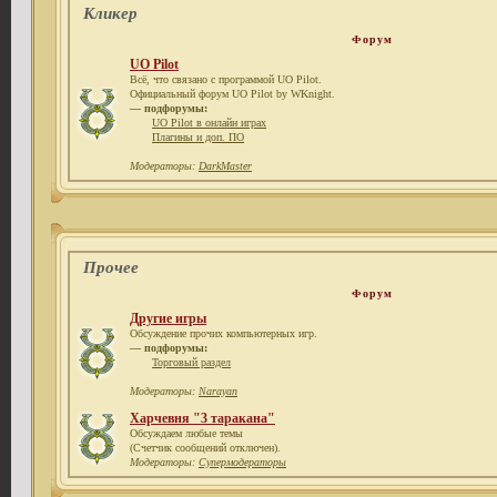
Кликер
Форум
UO Pilot
Всё, что связано с программой UO Pilot.
Официальный форум UO Pilot by WKnight.
— подфорумы:
UO Pilot в онлайн играх
Плагины и доп. ПО
Модераторы:
DarkMaster
Прочее
Форум
Другие игры
Обсуждение прочих компьютерных игр.
— подфорумы:
Торговый раздел
Модераторы:
Narayan
Харчевня "3 таракана"
Обсуждаем любые темы
(Счетчик сообщений отключен).
Модераторы:
Супермодераторы