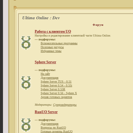
Ultima Online : Dev
Форум
Работа с клиентом UO
Настройка и редактирование клиентской части Ultima Online.
— подфорумы:
Вспомогательные программы
Полезные ресурсы
Избранные темы
Sphere Server
— подфорумы:
На сайт
Документация
Sphere Server TUS - 0.51
Sphere Server 0.54 - 0.55i
Sphere Server 0.55R
Sphere Server 0.56 - Sphere X
Архив готовых скриптов
Модераторы:
Супермодераторы
RunUO Server
— подфорумы:
Документация
Вопросы по RunUO
Готовые скрипты RunUO