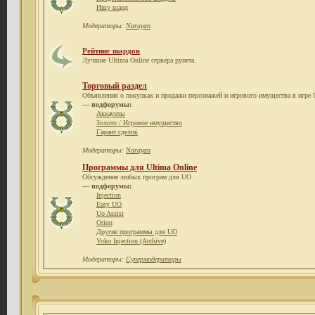
Ищу шард
Модераторы:
Narayan
Рейтинг шардов
Лучшие Ultima Online сервера рунета.
Торговый раздел
Объявления о покупках и продажи персонажей и игрового имущества в игре U
— подфорумы:
Аккаунты
Золото / Игровое имущество
Гарант сделок
Модераторы:
Narayan
Программы для Ultima Online
Обсуждение любых програм для UO
— подфорумы:
Injection
Easy UO
Uo Assist
Orion
Другие программы для UO
Yoko Injection (Archive)
Модераторы:
Супермодераторы