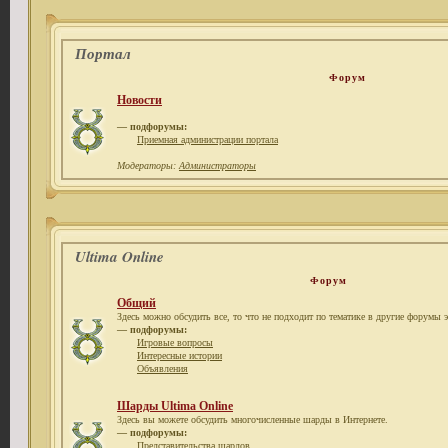
Портал
Форум
Новости
— подфорумы:
Приемная администрации портала
Модераторы:
Администраторы
Ultima Online
Форум
Общий
Здесь можно обсудить все, то что не подходит по тематике в другие форумы э
— подфорумы:
Игровые вопросы
Интересные истории
Объявления
Шарды Ultima Online
Здесь вы можете обсудить многочисленные шарды в Интернете.
— подфорумы:
Представительства шардов