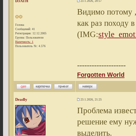
D3ATH
23.1.2026, 20:57
Видимо потому ,
как раз походу 
Голова
Сообщений: 41
(IMG:
style_emoti
Регистрация: 12.12.2005
Группа: Пользователи
Наличность: 1
Пользователь №: 4.576
--------------------
Forgotten World
Deadly
23.1.2026, 21:25
Проблема извест
решение ему нуж
выделить.