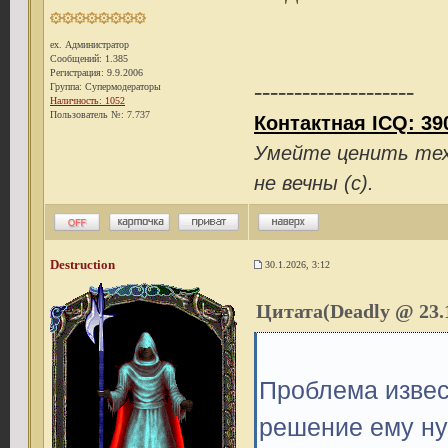
ex. Администратор
Сообщений: 1.385
Регистрация: 9.9.2006
--------------------
Группа: Супермодераторы
Наличность: 1052
Пользователь №: 7.737
Контактная ICQ: 39
Умейте ценить тех 
не вечны (с).
Destruction
30.1.2026, 3:12
Цитата(Deadly @ 23.1
Проблема извес
решение ему ну