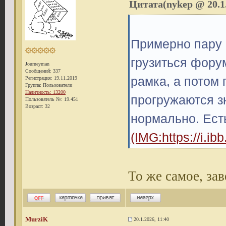
Цитата(nykep @ 20.1.
Примерно пару 
грузиться фору
Journeyman
Сообщений: 337
рамка, а потом 
Регистрация: 19.11.2019
Группа: Пользователи
Наличность: 13200
прогружаются з
Пользователь №: 19.451
Возраст: 32
нормально. Есть
(IMG:
https://i.
То же самое, за
MurziK
20.1.2026, 11:40