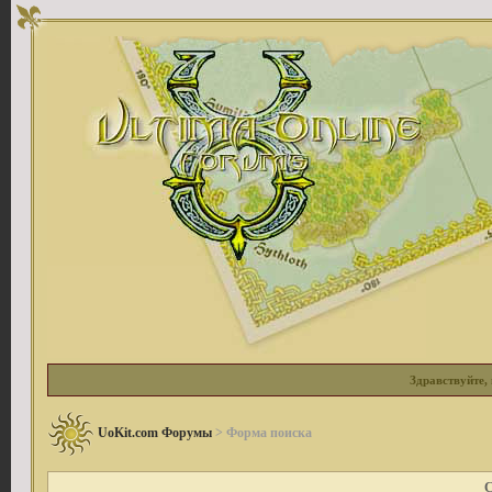
Здравствуйте, 
UoKit.com Форумы
> Форма поиска
С