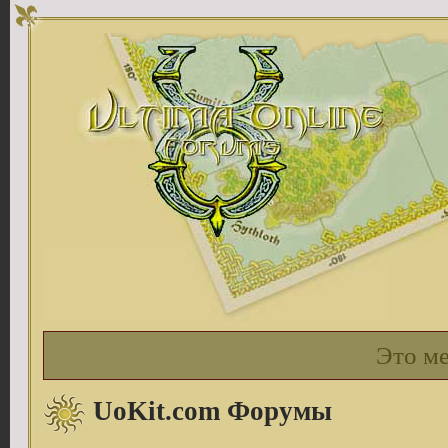
Это м
UoKit.com Форумы