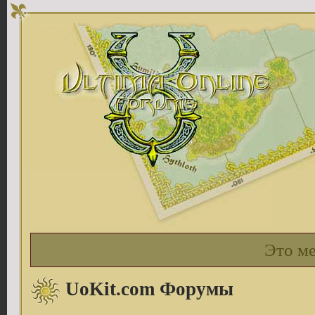
Это м
UoKit.com Форумы