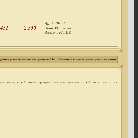
6.6.2026, 9:11
451
2.530
Тема:
POL server
Автор:
0xoTHuK
далить установленные форумом cookies
·
Отметить все сообщения прочитанными
ивные темы
·
Администрация
·
Активные сегодня
·
Самые активные