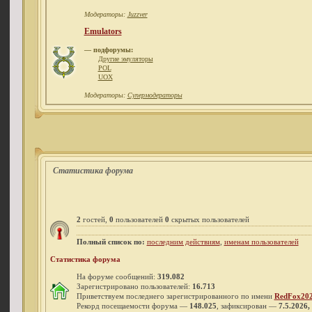
Модераторы:
Juzzver
Emulators
— подфорумы:
Другие эмуляторы
POL
UOX
Модераторы:
Супермодераторы
Статистика форума
2
гостей,
0
пользователей
0
скрытых пользователей
Полный список по:
последним действиям
,
именам пользователей
Статистика форума
На форуме сообщений:
319.082
Зарегистрировано пользователей:
16.713
Приветствуем последнего зарегистрированного по имени
RedFox20
Рекорд посещаемости форума —
148.025
, зафиксирован —
7.5.2026,