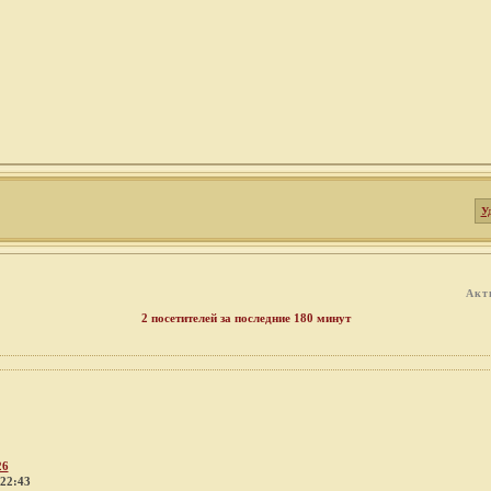
У
Акт
2 посетителей за последние 180 минут
26
 22:43