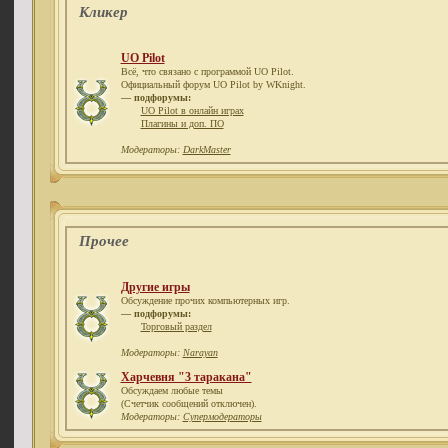
Кликер
UO Pilot
Всё, что связано с программой UO Pilot.
Официальный форум UO Pilot by WKnight.
— подфорумы:
UO Pilot в онлайн играх
Плагины и доп. ПО
Модераторы:
DarkMaster
Прочее
Другие игры
Обсуждение прочих компьютерных игр.
— подфорумы:
Торговый раздел
Модераторы:
Narayan
Харчевня "3 таракана"
Обсуждаем любые темы
(Счетчик сообщений отключен).
Модераторы:
Супермодераторы