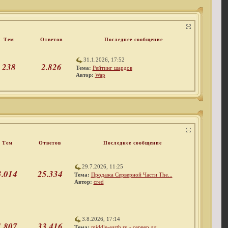
Тем
Ответов
Последнее сообщение
31.1.2026, 17:52
238
2.826
Тема:
Рейтинг шардов
Автор:
Wap
Тем
Ответов
Последнее сообщение
29.7.2026, 11:25
3.014
25.334
Тема:
Продажа Серверной Части The...
Автор:
cred
3.8.2026, 17:14
1.807
33.416
Тема:
middle-earth.ru - сервер дл...