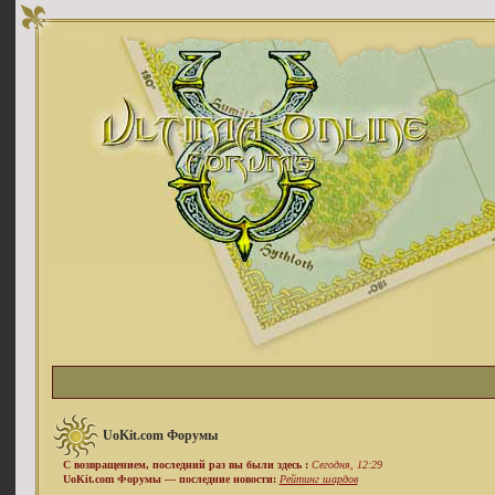
UoKit.com Форумы
С возвращением, последний раз вы были здесь :
Сегодня, 12:29
UoKit.com Форумы — последние новости:
Рейтинг шардов