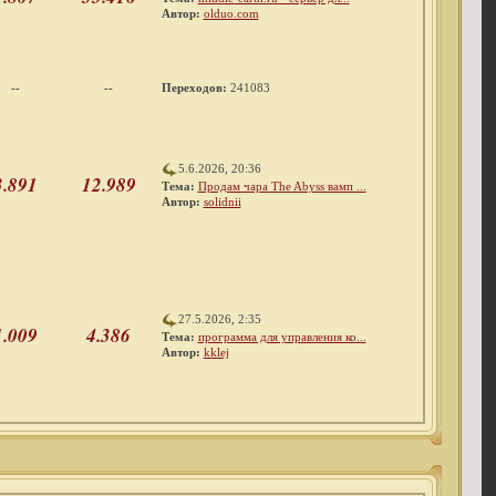
Автор:
olduo.com
--
--
Переходов:
241083
5.6.2026, 20:36
3.891
12.989
Тема:
Продам чара The Abyss вамп ...
Автор:
solidnii
27.5.2026, 2:35
1.009
4.386
Тема:
программа для управления ко...
Автор:
kklej