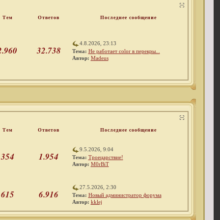
Тем
Ответов
Последнее сообщение
4.8.2026, 23:13
2.960
32.738
Тема:
Не работает color в перекры...
Автор:
Madeus
Тем
Ответов
Последнее сообщение
9.5.2026, 9:04
354
1.954
Тема:
Троецарствие!
Автор:
M0rBiT
27.5.2026, 2:30
615
6.916
Тема:
Новый администратор форума
Автор:
kklej