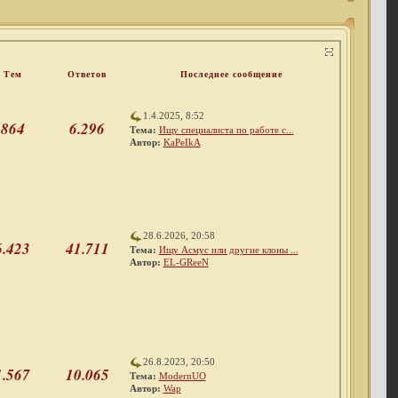
Тем
Ответов
Последнее сообщение
1.4.2025, 8:52
864
6.296
Тема:
Ищу специалиста по работе с...
Автор:
KaPeIkA
28.6.2026, 20:58
6.423
41.711
Тема:
Ищу Асмус или другие клоны ...
Автор:
EL-GReeN
26.8.2023, 20:50
1.567
10.065
Тема:
ModernUO
Автор:
Wap