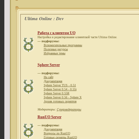
Ultima Online : Dev
Работа с клиентом UO
Настройка и редактирование клиентской части Ultima Online.
— подфорумы:
Вспомогательные программы
Полезные ресурсы
Избранные темы
Sphere Server
— подфорумы:
На сайт
Документация
Sphere Server TUS - 0.51
Sphere Server 0.54 - 0.55i
Sphere Server 0.55R
Sphere Server 0.56 - Sphere X
Архив готовых скриптов
Модераторы:
Супермодераторы
RunUO Server
— подфорумы:
Документация
Вопросы по RunUO
Готовые скрипты RunUO