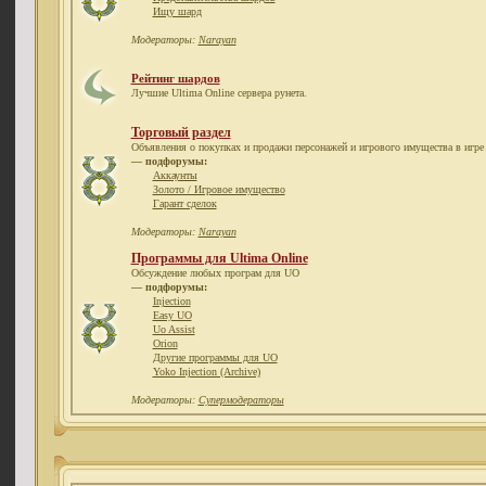
Ищу шард
Модераторы:
Narayan
Рейтинг шардов
Лучшие Ultima Online сервера рунета.
Торговый раздел
Объявления о покупках и продажи персонажей и игрового имущества в игре 
— подфорумы:
Аккаунты
Золото / Игровое имущество
Гарант сделок
Модераторы:
Narayan
Программы для Ultima Online
Обсуждение любых програм для UO
— подфорумы:
Injection
Easy UO
Uo Assist
Orion
Другие программы для UO
Yoko Injection (Archive)
Модераторы:
Супермодераторы