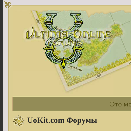
Это м
UoKit.com Форумы