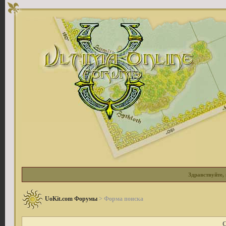
Здравствуйте, 
UoKit.com Форумы
> Форма поиска
С