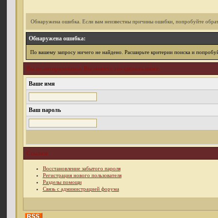
Обнаружена ошибка. Если вам неизвестны причины ошибки, попробуйте обрат
Обнаружена ошибка:
По вашему запросу ничего не найдено. Расширьте критерии поиска и попробуй
Вы не авторизованы. Вы можете это сделать ниже.
Ваше имя
Ваш пароль
Ссылки
Восстановление забытого пароля
Регистрация нового пользователя
Разделы помощи
Связь с администрацией форума