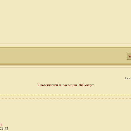
У
Акт
2 посетителей за последние 180 минут
26
 22:43