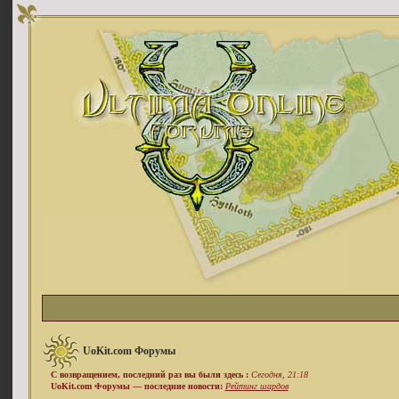
UoKit.com Форумы
С возвращением, последний раз вы были здесь :
Сегодня, 21:18
UoKit.com Форумы — последние новости:
Рейтинг шардов