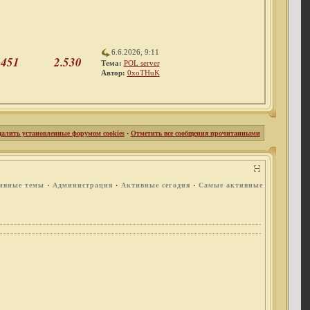
6.6.2026, 9:11
451
2.530
Тема:
POL server
Автор:
0xoTHuK
далить установленные форумом cookies
·
Отметить все сообщения прочитанными
ивные темы
·
Администрация
·
Активные сегодня
·
Самые активные