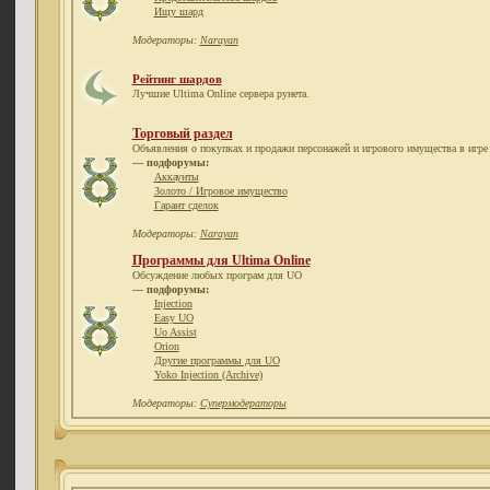
Ищу шард
Модераторы:
Narayan
Рейтинг шардов
Лучшие Ultima Online сервера рунета.
Торговый раздел
Объявления о покупках и продажи персонажей и игрового имущества в игре 
— подфорумы:
Аккаунты
Золото / Игровое имущество
Гарант сделок
Модераторы:
Narayan
Программы для Ultima Online
Обсуждение любых програм для UO
— подфорумы:
Injection
Easy UO
Uo Assist
Orion
Другие программы для UO
Yoko Injection (Archive)
Модераторы:
Супермодераторы