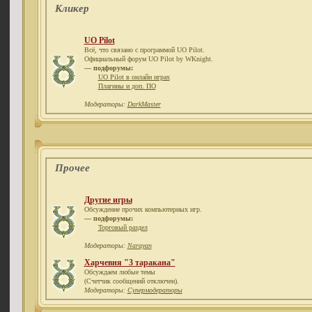
Кликер
UO Pilot
Всё, что связано с программой UO Pilot.
Официальный форум UO Pilot by WKnight.
— подфорумы:
UO Pilot в онлайн играх
Плагины и доп. ПО
Модераторы:
DarkMaster
Прочее
Другие игры
Обсуждение прочих компьютерных игр.
— подфорумы:
Торговый раздел
Модераторы:
Narayan
Харчевня "3 таракана"
Обсуждаем любые темы
(Счетчик сообщений отключен).
Модераторы:
Супермодераторы