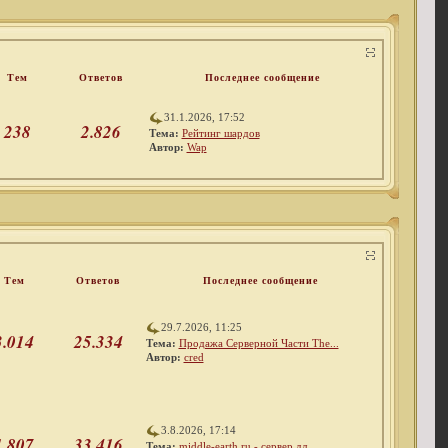
Тем
Ответов
Последнее сообщение
31.1.2026, 17:52
238
2.826
Тема:
Рейтинг шардов
Автор:
Wap
Тем
Ответов
Последнее сообщение
29.7.2026, 11:25
3.014
25.334
Тема:
Продажа Серверной Части The...
Автор:
cred
3.8.2026, 17:14
1.807
33.416
Тема:
middle-earth.ru - сервер дл...