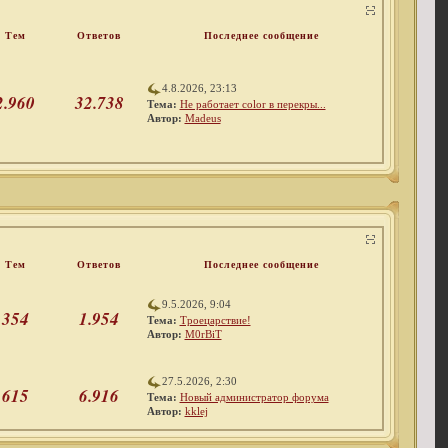
Тем
Ответов
Последнее сообщение
4.8.2026, 23:13
2.960
32.738
Тема:
Не работает color в перекры...
Автор:
Madeus
Тем
Ответов
Последнее сообщение
9.5.2026, 9:04
354
1.954
Тема:
Троецарствие!
Автор:
M0rBiT
27.5.2026, 2:30
615
6.916
Тема:
Новый администратор форума
Автор:
kklej