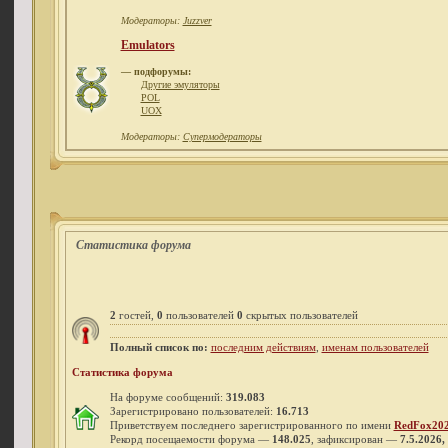
Модераторы:
Juzzver
Emulators
— подфорумы:
Другие эмуляторы
POL
UOX
Модераторы:
Супермодераторы
Статистика форума
2
гостей,
0
пользователей
0
скрытых пользователей
Полный список по:
последним действиям
,
именам пользователей
Статистика форума
На форуме сообщений:
319.083
Зарегистрировано пользователей:
16.713
Приветствуем последнего зарегистрированного по имени
RedFox20
Рекорд посещаемости форума —
148.025
, зафиксирован —
7.5.2026,