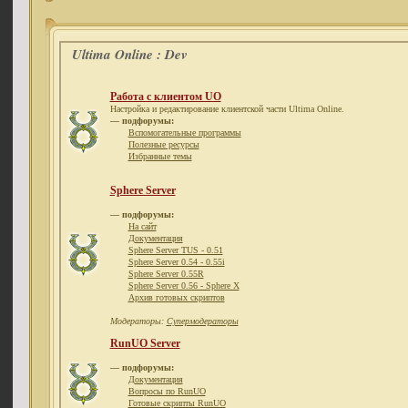
Ultima Online : Dev
Работа с клиентом UO
Настройка и редактирование клиентской части Ultima Online.
— подфорумы:
Вспомогательные программы
Полезные ресурсы
Избранные темы
Sphere Server
— подфорумы:
На сайт
Документация
Sphere Server TUS - 0.51
Sphere Server 0.54 - 0.55i
Sphere Server 0.55R
Sphere Server 0.56 - Sphere X
Архив готовых скриптов
Модераторы:
Супермодераторы
RunUO Server
— подфорумы:
Документация
Вопросы по RunUO
Готовые скрипты RunUO