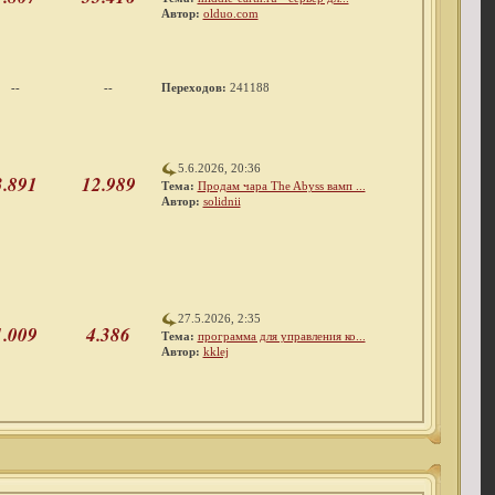
Автор:
olduo.com
--
--
Переходов:
241188
5.6.2026, 20:36
3.891
12.989
Тема:
Продам чара The Abyss вамп ...
Автор:
solidnii
27.5.2026, 2:35
1.009
4.386
Тема:
программа для управления ко...
Автор:
kklej