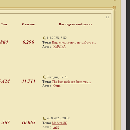
Тем
Ответов
Последнее сообщение
1.4.2025, 8:52
864
6.296
Тема:
Ищу специалиста по работе с...
Автор:
KaPeIkA
Сегодня, 17:21
6.424
41.711
Тема:
The best girls are from you...
Автор:
Ozim
26.8.2023, 20:50
1.567
10.065
Тема:
ModernUO
Автор:
Wap