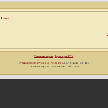
Форум
Текстовая версия
|
Версия для КПК
Русская версия
Invision Power Board
v2.1.7 © 2026 IPS, Inc.
Лицензия зарегистрирована на: UoKit.com