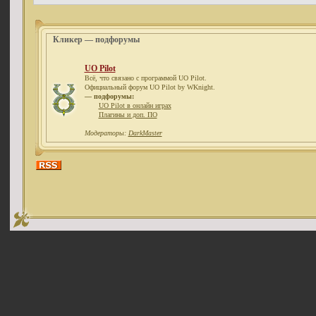
Кликер — подфорумы
UO Pilot
Всё, что связано с программой UO Pilot.
Официальный форум UO Pilot by WKnight.
— подфорумы:
UO Pilot в онлайн играх
Плагины и доп. ПО
Модераторы:
DarkMaster