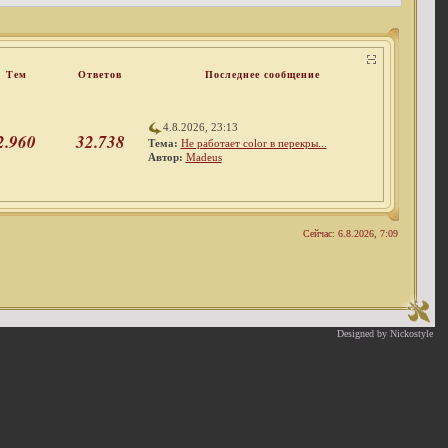
Тем
Ответов
Последнее сообщение
4.8.2026, 23:13
2.960
32.738
Тема:
Не работает color в перекры...
Автор:
Madeus
Сейчас: 6.8.2026, 7:09
Designed by Nickostyle