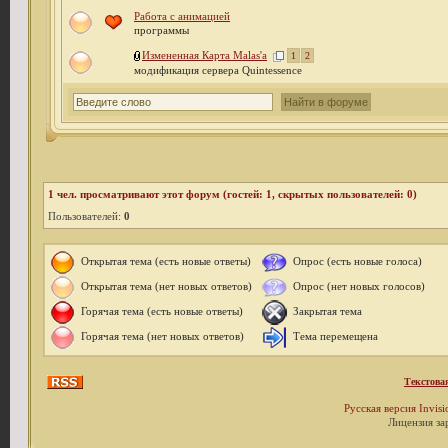
Работа с анимацией
программы
Измененная Карта Malas'а
1
2
модификация сервера Quintessence
1
чел. просматривают этот форум (гостей: 1, скрытых пользователей: 0)
Пользователей:
0
Открытая тема (есть новые ответы)
Опрос (есть новые голоса)
Открытая тема (нет новых ответов)
Опрос (нет новых голосов)
Горячая тема (есть новые ответы)
Закрытая тема
Горячая тема (нет новых ответов)
Тема перемещена
Текстова
Русская версия
Invis
Лицензия за