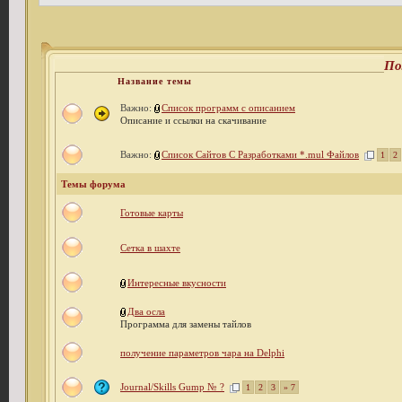
По
Название темы
Важно:
Список программ с описанием
Описание и ссылки на скачивание
Важно:
Список Сайтов С Разработками *.mul Файлов
1
2
Темы форума
Готовые карты
Сетка в шахте
Интересные вкусности
Два осла
Программа для замены тайлов
получение параметров чара на Delphi
Journal/Skills Gump № ?
1
2
3
» 7