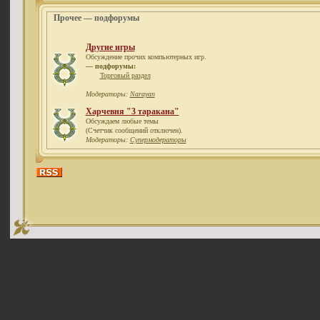
Прочее — подфорумы
Другие игры
Обсуждение прочих компьютерных игр.
— подфорумы:
Торговый раздел
Модераторы:
Narayan
Харчевня "3 таракана"
Обсуждаем любые темы
(Счетчик сообщений отключен).
Модераторы:
Супермодераторы