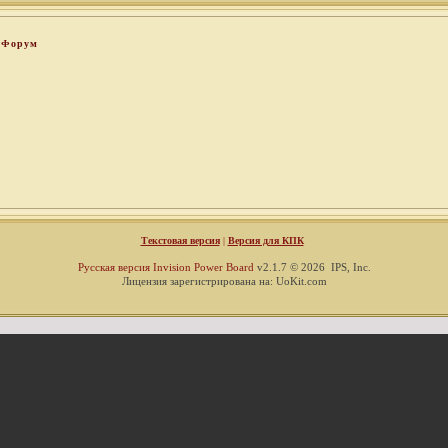
Форум
Текстовая версия
|
Версия для КПК
Русская версия
Invision Power Board
v2.1.7 © 2026 IPS, Inc.
Лицензия зарегистрирована на: UoKit.com