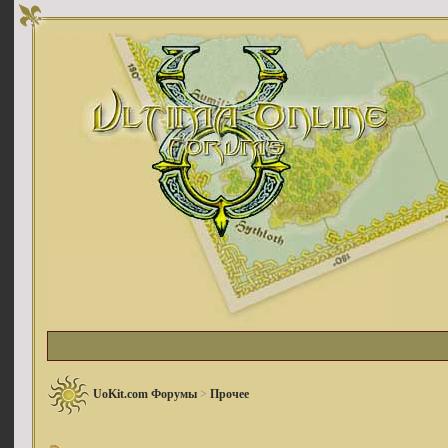
UoKit.com Форумы
>
Прочее