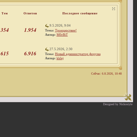
Тем
Ответов
Последнее сообщение
9.5.2026, 9:04
354
1.954
Тема:
Троецарствие!
Автор:
M0rBiT
27.5.2026, 2:30
615
6.916
Тема:
Новый администратор форума
Автор:
kklej
Сейчас: 6.8.2026, 10:48
Designed by Nickostyle