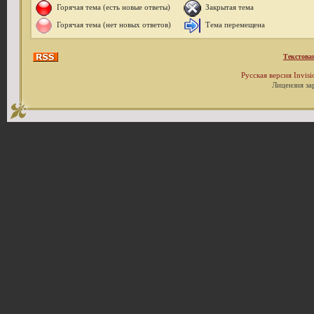
Горячая тема (есть новые ответы)
Закрытая тема
Горячая тема (нет новых ответов)
Тема перемещена
Текстова
Русская версия
Invis
Лицензия за