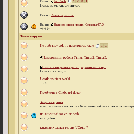
Важно:
LuaPosh
1
2
3
4
Новые возможности пилота
Важно:
Заказ скриптов.
Важно:
Важная информация. Справка/FAQ
🚨🚨🚨
Темы форума
Не работает color в перекрытом окне
1
2
Некорректная работа Timer, Timer2, Timer3.
Считать когда выпадет определенный бонус
Помогите с кодом
Uopilot perfect world
1.2.6
Проблемы с Clipboard (Lua)
Защита скрипта
если ты ищешь свет, то он обязательно найдется. но если ты ищ
не линейный move_smooth
я не робот
какая актуальная версия UOpilot?