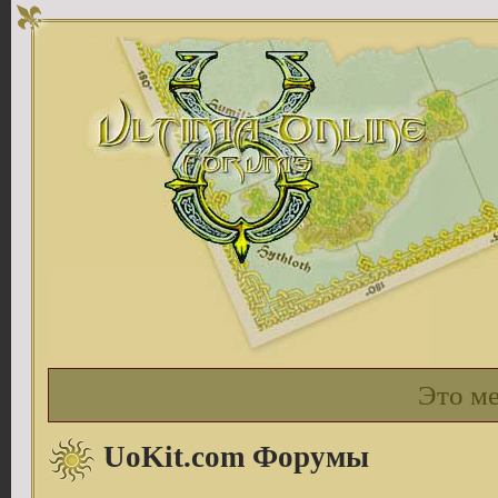
Это м
UoKit.com Форумы