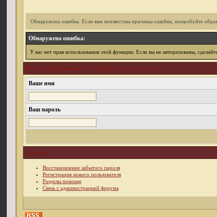
Обнаружена ошибка. Если вам неизвестны причины ошибки, попробуйте обрат
Обнаружена ошибка:
У вас нет прав использования этой функции. Если вы не авторизованы, сделайт
Вы не авторизованы. Вы можете это сделать ниже.
Ваше имя
Ваш пароль
Ссылки
Восстановление забытого пароля
Регистрация нового пользователя
Разделы помощи
Связь с администрацией форума