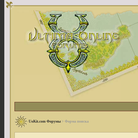
UoKit.com Форумы
> Форма поиска