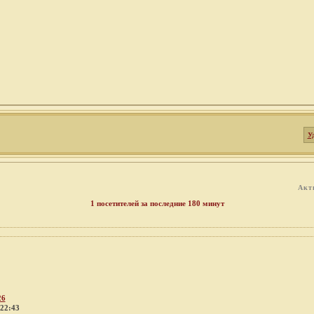
У
Акт
1 посетителей за последние 180 минут
26
 22:43