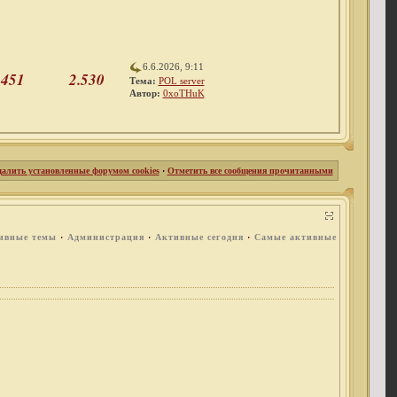
6.6.2026, 9:11
451
2.530
Тема:
POL server
Автор:
0xoTHuK
далить установленные форумом cookies
·
Отметить все сообщения прочитанными
ивные темы
·
Администрация
·
Активные сегодня
·
Самые активные