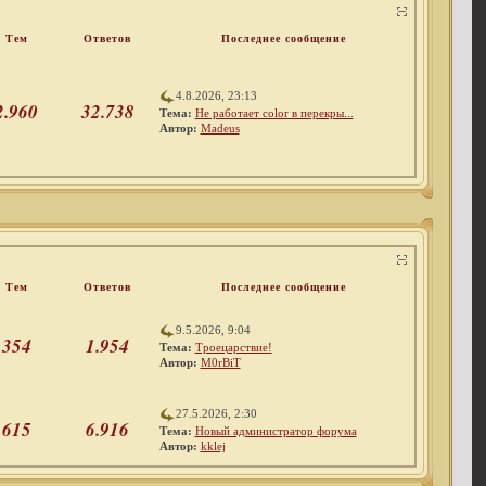
Тем
Ответов
Последнее сообщение
4.8.2026, 23:13
2.960
32.738
Тема:
Не работает color в перекры...
Автор:
Madeus
Тем
Ответов
Последнее сообщение
9.5.2026, 9:04
354
1.954
Тема:
Троецарствие!
Автор:
M0rBiT
27.5.2026, 2:30
615
6.916
Тема:
Новый администратор форума
Автор:
kklej