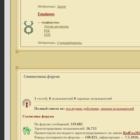
Модераторы:
Juzzver
Emulators
— подфорумы:
Другие эмуляторы
POL
UOX
Модераторы:
Супермодераторы
Статистика форума
1
гостей,
0
пользователей
0
скрытых пользователей
Полный список по:
последним действиям
,
именам пользователей
Статистика форума
На форуме сообщений:
319.082
Зарегистрировано пользователей:
16.713
Приветствуем последнего зарегистрированного по имени
RedFox20
Рекорд посещаемости форума —
148.025
, зафиксирован —
7.5.2026,