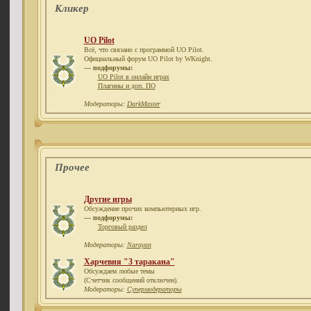
Кликер
UO Pilot
Всё, что связано с программой UO Pilot.
Официальный форум UO Pilot by WKnight.
— подфорумы:
UO Pilot в онлайн играх
Плагины и доп. ПО
Модераторы:
DarkMaster
Прочее
Другие игры
Обсуждение прочих компьютерных игр.
— подфорумы:
Торговый раздел
Модераторы:
Narayan
Харчевня "3 таракана"
Обсуждаем любые темы
(Счетчик сообщений отключен).
Модераторы:
Супермодераторы