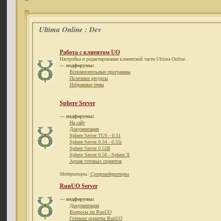
Ultima Online : Dev
Работа с клиентом UO
Настройка и редактирование клиентской части Ultima Online.
— подфорумы:
Вспомогательные программы
Полезные ресурсы
Избранные темы
Sphere Server
— подфорумы:
На сайт
Документация
Sphere Server TUS - 0.51
Sphere Server 0.54 - 0.55i
Sphere Server 0.55R
Sphere Server 0.56 - Sphere X
Архив готовых скриптов
Модераторы:
Супермодераторы
RunUO Server
— подфорумы:
Документация
Вопросы по RunUO
Готовые скрипты RunUO