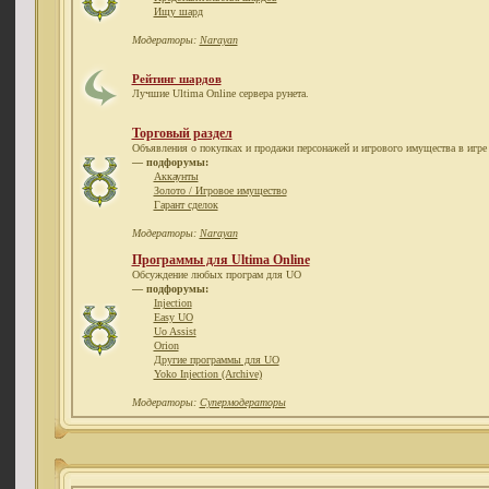
Ищу шард
Модераторы:
Narayan
Рейтинг шардов
Лучшие Ultima Online сервера рунета.
Торговый раздел
Объявления о покупках и продажи персонажей и игрового имущества в игре 
— подфорумы:
Аккаунты
Золото / Игровое имущество
Гарант сделок
Модераторы:
Narayan
Программы для Ultima Online
Обсуждение любых програм для UO
— подфорумы:
Injection
Easy UO
Uo Assist
Orion
Другие программы для UO
Yoko Injection (Archive)
Модераторы:
Супермодераторы