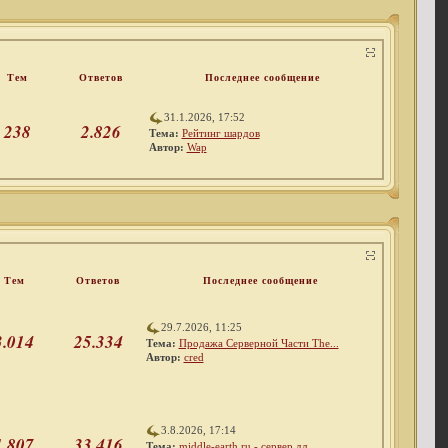
Тем
Ответов
Последнее сообщение
31.1.2026, 17:52
238
2.826
Тема:
Рейтинг шардов
Автор:
Wap
Тем
Ответов
Последнее сообщение
29.7.2026, 11:25
3.014
25.334
Тема:
Продажа Серверной Части The...
Автор:
cred
3.8.2026, 17:14
1.807
33.416
Тема:
middle-earth.ru - сервер дл...