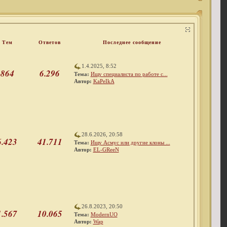
Тем
Ответов
Последнее сообщение
1.4.2025, 8:52
864
6.296
Тема:
Ищу специалиста по работе с...
Автор:
KaPeIkA
28.6.2026, 20:58
6.423
41.711
Тема:
Ищу Асмус или другие клоны ...
Автор:
EL-GReeN
26.8.2023, 20:50
1.567
10.065
Тема:
ModernUO
Автор:
Wap