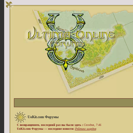
UoKit.com Форумы
С возвращением, последний раз вы были здесь :
Сегодня, 7:46
UoKit.com Форумы — последние новости:
Рейтинг шардов