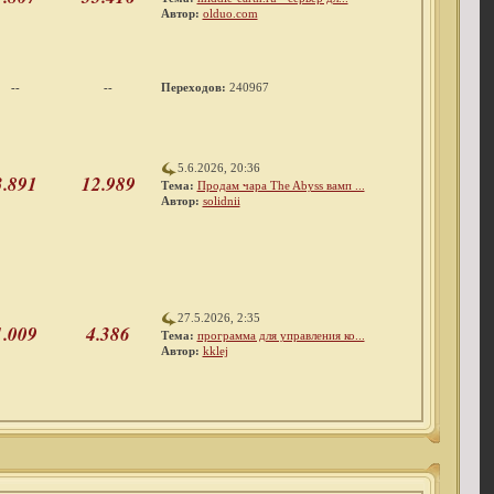
Автор:
olduo.com
--
--
Переходов:
240967
5.6.2026, 20:36
3.891
12.989
Тема:
Продам чара The Abyss вамп ...
Автор:
solidnii
27.5.2026, 2:35
1.009
4.386
Тема:
программа для управления ко...
Автор:
kklej