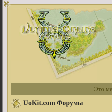
Это м
UoKit.com Форумы