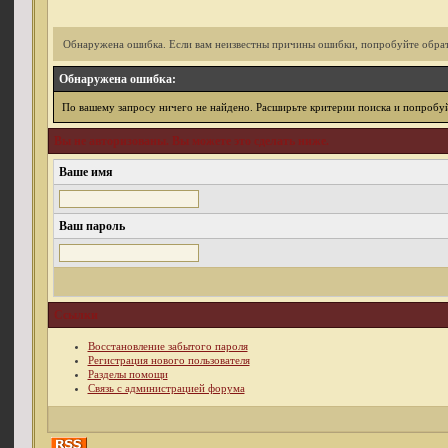
Обнаружена ошибка. Если вам неизвестны причины ошибки, попробуйте обрат
Обнаружена ошибка:
По вашему запросу ничего не найдено. Расширьте критерии поиска и попробуй
Вы не авторизованы. Вы можете это сделать ниже.
Ваше имя
Ваш пароль
Ссылки
Восстановление забытого пароля
Регистрация нового пользователя
Разделы помощи
Связь с администрацией форума