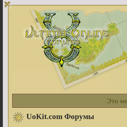
Это м
UoKit.com Форумы