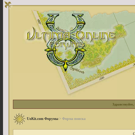
Здравствуйте, 
UoKit.com Форумы
> Форма поиска
С