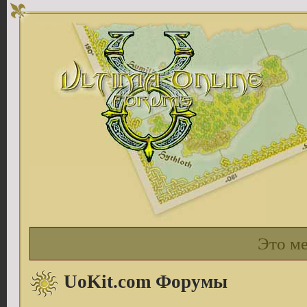
Это м
UoKit.com Форумы