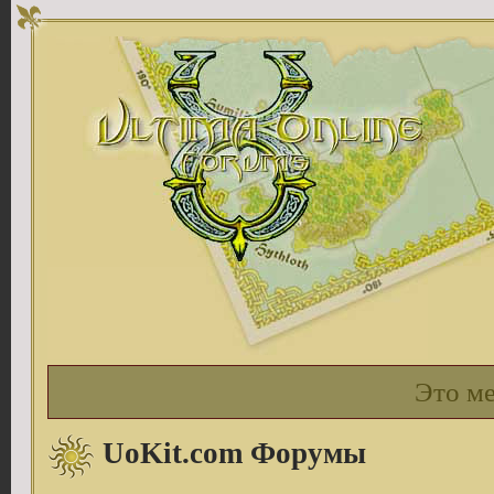
Это м
UoKit.com Форумы