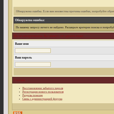
Обнаружена ошибка. Если вам неизвестны причины ошибки, попробуйте обрат
Обнаружена ошибка:
По вашему запросу ничего не найдено. Расширьте критерии поиска и попробуй
Вы не авторизованы. Вы можете это сделать ниже.
Ваше имя
Ваш пароль
Ссылки
Восстановление забытого пароля
Регистрация нового пользователя
Разделы помощи
Связь с администрацией форума