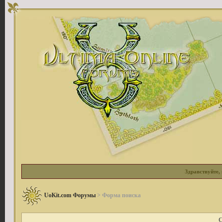
Здравствуйте, 
UoKit.com Форумы
> Форма поиска
С