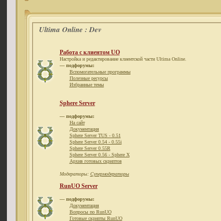
Ultima Online : Dev
Работа с клиентом UO
Настройка и редактирование клиентской части Ultima Online.
— подфорумы:
Вспомогательные программы
Полезные ресурсы
Избранные темы
Sphere Server
— подфорумы:
На сайт
Документация
Sphere Server TUS - 0.51
Sphere Server 0.54 - 0.55i
Sphere Server 0.55R
Sphere Server 0.56 - Sphere X
Архив готовых скриптов
Модераторы:
Супермодераторы
RunUO Server
— подфорумы:
Документация
Вопросы по RunUO
Готовые скрипты RunUO