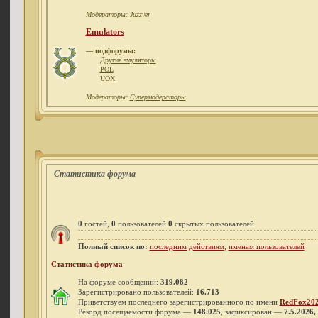
Модераторы:
Juzzver
Emulators
— подфорумы:
Другие эмуляторы
POL
UOX
Модераторы:
Супермодераторы
Статистика форума
0
гостей,
0
пользователей
0
скрытых пользователей
Полный список по:
последним действиям
,
именам пользователей
Статистика форума
На форуме сообщений:
319.082
Зарегистрировано пользователей:
16.713
Приветствуем последнего зарегистрированного по имени
RedFox20
Рекорд посещаемости форума —
148.025
, зафиксирован —
7.5.2026,