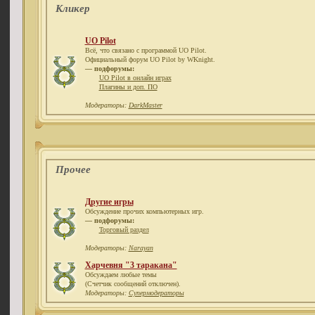
Кликер
UO Pilot
Всё, что связано с программой UO Pilot.
Официальный форум UO Pilot by WKnight.
— подфорумы:
UO Pilot в онлайн играх
Плагины и доп. ПО
Модераторы:
DarkMaster
Прочее
Другие игры
Обсуждение прочих компьютерных игр.
— подфорумы:
Торговый раздел
Модераторы:
Narayan
Харчевня "3 таракана"
Обсуждаем любые темы
(Счетчик сообщений отключен).
Модераторы:
Супермодераторы