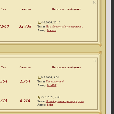
Тем
Ответов
Последнее сообщение
4.8.2026, 23:13
2.960
32.738
Тема:
Не работает color в перекры...
Автор:
Madeus
Тем
Ответов
Последнее сообщение
9.5.2026, 9:04
354
1.954
Тема:
Троецарствие!
Автор:
M0rBiT
27.5.2026, 2:30
615
6.916
Тема:
Новый администратор форума
Автор:
kklej