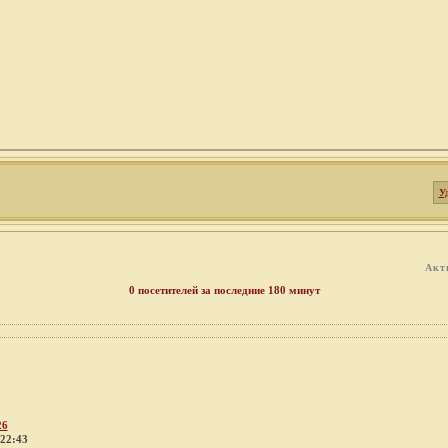
У
Акт
0 посетителей за последние 180 минут
26
 22:43