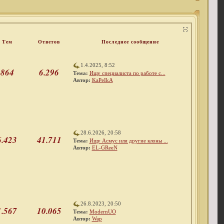
Тем
Ответов
Последнее сообщение
1.4.2025, 8:52
864
6.296
Тема:
Ищу специалиста по работе с...
Автор:
KaPeIkA
28.6.2026, 20:58
6.423
41.711
Тема:
Ищу Асмус или другие клоны ...
Автор:
EL-GReeN
26.8.2023, 20:50
1.567
10.065
Тема:
ModernUO
Автор:
Wap