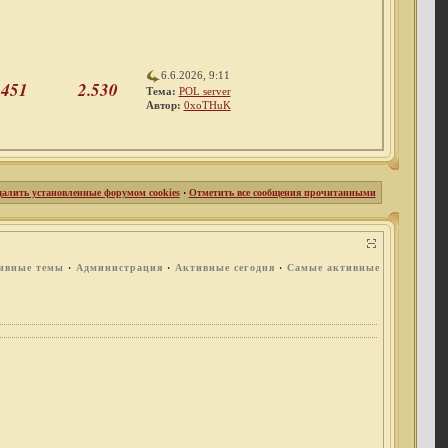
6.6.2026, 9:11
451
2.530
Тема:
POL server
Автор:
0xoTHuK
далить установленные форумом cookies
·
Отметить все сообщения прочитанными
ивные темы
·
Администрация
·
Активные сегодня
·
Самые активные