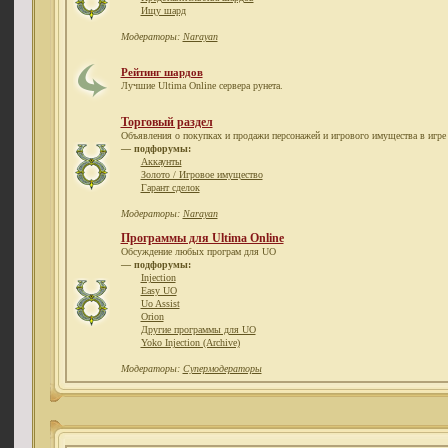
Ищу шард
Модераторы:
Narayan
Рейтинг шардов
Лучшие Ultima Online сервера рунета.
Торговый раздел
Объявления о покупках и продажи персонажей и игрового имущества в игре 
— подфорумы:
Аккаунты
Золото / Игровое имущество
Гарант сделок
Модераторы:
Narayan
Программы для Ultima Online
Обсуждение любых програм для UO
— подфорумы:
Injection
Easy UO
Uo Assist
Orion
Другие программы для UO
Yoko Injection (Archive)
Модераторы:
Супермодераторы