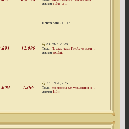
Автор:
olduo.com
--
--
Переходов:
241112
5.6.2026, 20:36
3.891
12.989
Тема:
Продам чара The Abyss вамп ...
Автор:
solidnii
27.5.2026, 2:35
1.009
4.386
Тема:
программа для управления ко...
Автор:
kklej