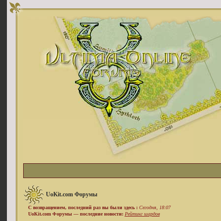
UoKit.com Форумы
С возвращением, последний раз вы были здесь :
Сегодня, 18:07
UoKit.com Форумы — последние новости:
Рейтинг шардов