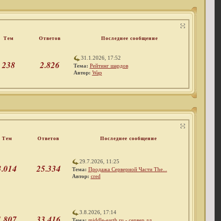
Тем
Ответов
Последнее сообщение
31.1.2026, 17:52
238
2.826
Тема:
Рейтинг шардов
Автор:
Wap
Тем
Ответов
Последнее сообщение
29.7.2026, 11:25
3.014
25.334
Тема:
Продажа Серверной Части The...
Автор:
cred
3.8.2026, 17:14
1.807
33.416
Тема:
middle-earth.ru - сервер дл...