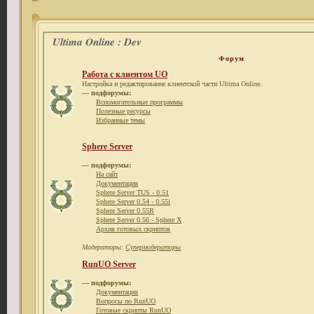
Ultima Online : Dev
Форум
Работа с клиентом UO
Настройка и редактирование клиентской части Ultima Online.
— подфорумы:
Вспомогательные программы
Полезные ресурсы
Избранные темы
Sphere Server
— подфорумы:
На сайт
Документация
Sphere Server TUS - 0.51
Sphere Server 0.54 - 0.55i
Sphere Server 0.55R
Sphere Server 0.56 - Sphere X
Архив готовых скриптов
Модераторы:
Супермодераторы
RunUO Server
— подфорумы:
Документация
Вопросы по RunUO
Готовые скрипты RunUO