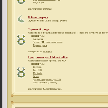
Ищу шард
Модераторы:
Narayan
Рейтинг шардов
Лучшие Ultima Online сервера рунета.
Торговый раздел
Объявления о покупках и продажи персонажей и игрового имущества в игре U
— подфорумы:
Аккаунты
Золото / Игровое имущество
Гарант сделок
Модераторы:
Narayan
Программы для Ultima Online
Обсуждение любых програм для UO
— подфорумы:
Injection
Easy UO
Uo Assist
Orion
Другие программы для UO
Yoko Injection (Archive)
Модераторы:
Супермодераторы