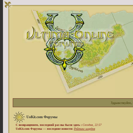
Здравствуйте, 
UoKit.com Форумы
С возвращением, последний раз вы были здесь :
Сегодня, 22:57
UoKit.com Форумы — последние новости:
Рейтинг шардов