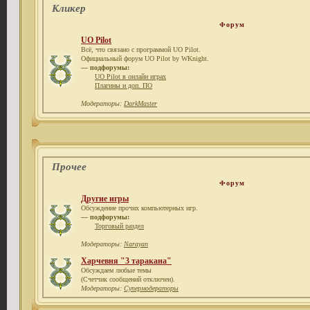
Кликер
Форум
UO Pilot
Всё, что связано с программой UO Pilot.
Официальный форум UO Pilot by WKnight.
— подфорумы:
UO Pilot в онлайн играх
Плагины и доп. ПО
Модераторы:
DarkMaster
Прочее
Форум
Другие игры
Обсуждение прочих компьютерных игр.
— подфорумы:
Торговый раздел
Модераторы:
Narayan
Харчевня "3 таракана"
Обсуждаем любые темы
(Счетчик сообщений отключен).
Модераторы:
Супермодераторы