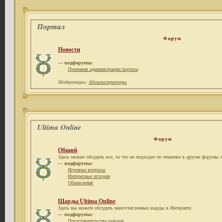
Портал
Форум
Новости
— подфорумы:
Приемная администрации портала
Модераторы:
Администраторы
Ultima Online
Форум
Общий
Здесь можно обсудить все, то что не подходит по тематике в другие форумы э
— подфорумы:
Игровые вопросы
Интересные истории
Объявления
Шарды Ultima Online
Здесь вы можете обсудить многочисленные шарды в Интернете.
— подфорумы:
Представительства шардов