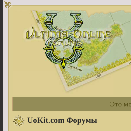
Это м
UoKit.com Форумы