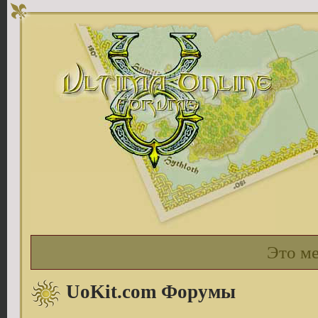
Это м
UoKit.com Форумы