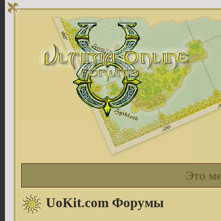
Это м
UoKit.com Форумы