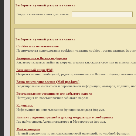
Выберите нужный раздел из списка
Введите ключевые слова для поиска
Выберите нужный раздел из списка
Cookies и их использование
Преимущества использования cookies и удаление cookies , установленных форум
Авторизация и Выход из форума
Как авторизоваться, выйти из форума, а также как скрыть свое имя из списка по
Ваш личный ящик (PM)
Отправка личных сообщений, редактирование папок Личного Ящика, слежение з
Ваша панель управления (Мой профиль)
Редактирование контактной и персональной информации, аватаров, подписи, нас
Восстановление утерянного или забытого пароля
Инструкция по восстановлению забытого пароля.
Календарь
Информация по использованию функции календаря форума.
Контакт с администрацией и доклад модератору о сообщениях
Где найти список Администраторов и Модераторов форума.
Мой помощник
Полный справочник по использованию этой маленькой, но удобной функции.