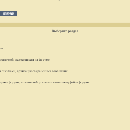
Выберите раздел
ом.
льзователей, находящихся на форуме.
а письмами, архивация сохраненных сообщений.
троек форума, а также выбор стиля и языка интерфейса форума.