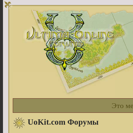
Это м
UoKit.com Форумы