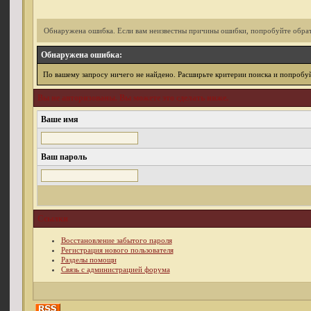
Обнаружена ошибка. Если вам неизвестны причины ошибки, попробуйте обрат
Обнаружена ошибка:
По вашему запросу ничего не найдено. Расширьте критерии поиска и попробуй
Вы не авторизованы. Вы можете это сделать ниже.
Ваше имя
Ваш пароль
Ссылки
Восстановление забытого пароля
Регистрация нового пользователя
Разделы помощи
Связь с администрацией форума