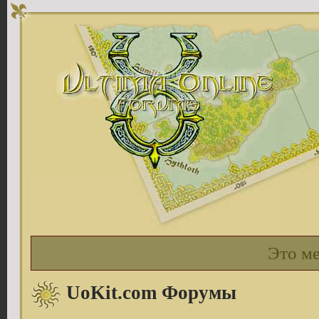
Это м
UoKit.com Форумы